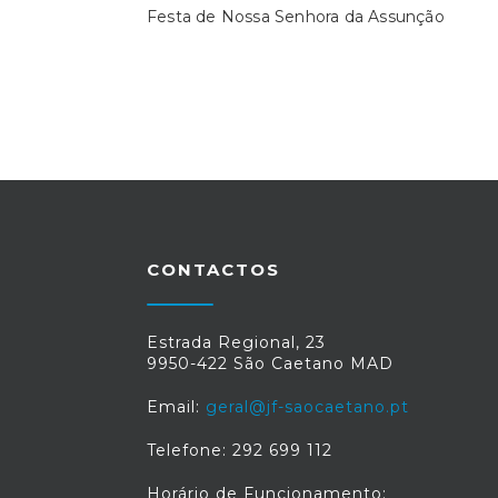
Festa de Nossa Senhora da Assunção
CONTACTOS
Estrada Regional, 23
9950-422 São Caetano MAD
Email:
geral@jf-saocaetano.pt
Telefone: 292 699 112
Horário de Funcionamento: